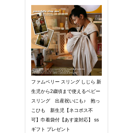
ファムベリー スリング しじら 新
生児から2歳頃まで使えるベビー
スリング　出産祝いにも♪　抱っ
こひも　新生児【ネコポス不
可】巾着袋付【あす楽対応】 ss 
ギフト プレゼント