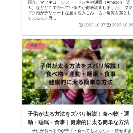
紹介。マツキヨ・ロフト・ドンキや通販（Amazon・楽
天）などどこで売っているのか徹底調査しました。 プク
プク泡がデリケートな唇を包みこみ、古い角質を落とし
てぷるモテ唇...
2023.10.27
2023.10.2
子育て
子供が太る方法をズバリ解説！食べ物・運
動・睡眠・食事｜健康的に太る簡単な方法
「子供が食べるのが苦手・食べても太らない・痩せすぎ