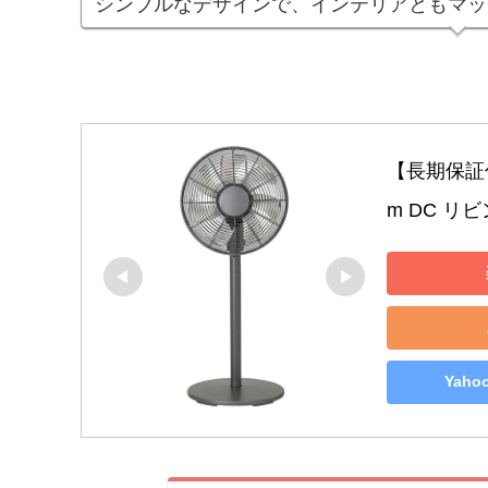
シンプルなデザインで、インテリアともマッ
【長期保証付】
m DC リ
Yah