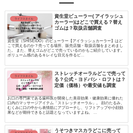
資生堂ビューラー( アイラッシュ
ライフスタイル
カーラー)はどこで買える？替え
ゴムは？取扱店舗調査
資生堂（SHISEIDO）のビューラー【アイラッシュカーラー】はど
こで買えるのか？売ってる場所、販売店舗・取扱店舗をまとめまし
た。 また、替えゴムがどこで売っているのかもご紹介しています。
ボリューム感のあるキレイな目元を作るビ...
ストレッチオーラルどこで売って
ライフスタイル
る？公式・ヨドバシ・ロフトは？
定価（価格）や最安値も調査
お口の専門家である歯科医が開発した美容効果・健康効果に優れた
口内のマッサージアイテム「ストレッチオーラル」。 顔のたるみ、
むくみに口の中から表情筋にアプローチし、リフトアップや小顔効
果などが期待できると話題となっていますよね。 ...
うそつきマスカラどこに売って
ライフスタイル