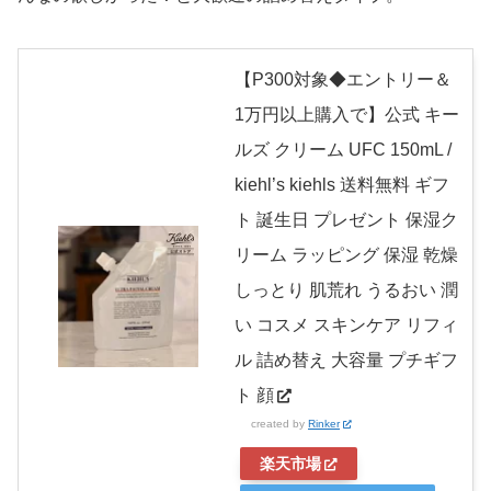
【P300対象◆エントリー＆
1万円以上購入で】公式 キー
ルズ クリーム UFC 150mL /
kiehl’s kiehls 送料無料 ギフ
ト 誕生日 プレゼント 保湿ク
リーム ラッピング 保湿 乾燥
しっとり 肌荒れ うるおい 潤
い コスメ スキンケア リフィ
ル 詰め替え 大容量 プチギフ
ト 顔
created by
Rinker
楽天市場