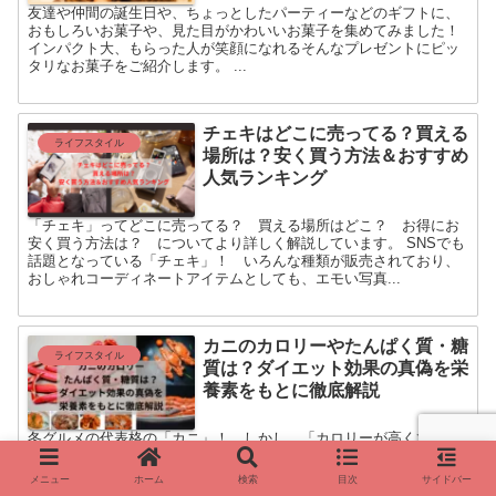
友達や仲間の誕生日や、ちょっとしたパーティーなどのギフトに、
おもしろいお菓子や、見た目がかわいいお菓子を集めてみました！
インパクト大、もらった人が笑顔になれるそんなプレゼントにピッ
タリなお菓子をご紹介します。 ...
チェキはどこに売ってる？買える
ライフスタイル
場所は？安く買う方法＆おすすめ
人気ランキング
「チェキ」ってどこに売ってる？ 買える場所はどこ？ お得にお
安く買う方法は？ についてより詳しく解説しています。 SNSでも
話題となっている「チェキ」！ いろんな種類が販売されており、
おしゃれコーディネートアイテムとしても、エモい写真...
カニのカロリーやたんぱく質・糖
ライフスタイル
質は？ダイエット効果の真偽を栄
養素をもとに徹底解説
冬グルメの代表格の「カニ」！ しかし、「カロリーが高くて太る
のでは？」と心配している人も少なくないようです。 今回は「カニ
のカロリーやたんぱく質・糖質は？ダイエット効果の真偽を栄養素
メニュー
ホーム
検索
目次
サイドバー
をもとに徹底解説」と題し御紹介します。 結論か...