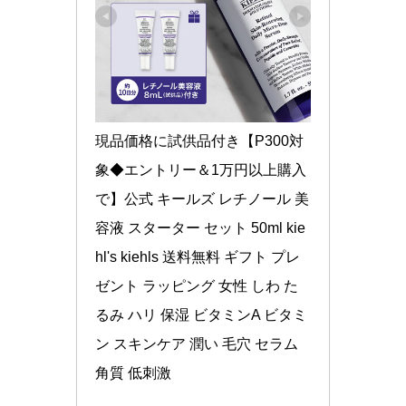
現品価格に試供品付き【P300対
象◆エントリー＆1万円以上購入
で】公式 キールズ レチノール 美
容液 スターター セット 50ml kie
hl's kiehls 送料無料 ギフト プレ
ゼント ラッピング 女性 しわ た
るみ ハリ 保湿 ビタミンA ビタミ
ン スキンケア 潤い 毛穴 セラム 
角質 低刺激