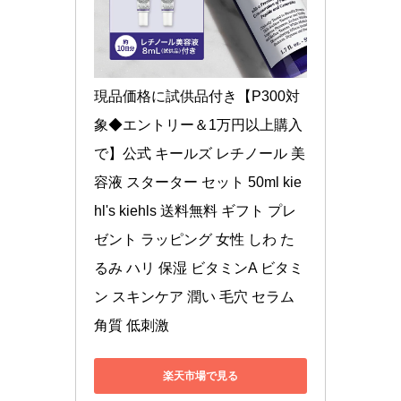
現品価格に試供品付き【P300対
象◆エントリー＆1万円以上購入
で】公式 キールズ レチノール 美
容液 スターター セット 50ml kie
hl's kiehls 送料無料 ギフト プレ
ゼント ラッピング 女性 しわ た
るみ ハリ 保湿 ビタミンA ビタミ
ン スキンケア 潤い 毛穴 セラム 
角質 低刺激
楽天市場で見る