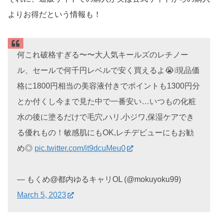
よりお得だという情報も！
何これ破格すぎる〜〜大人気キールズのレチノー
ル、セールで何千円レベルで安く買えるよ😭❕現品価
格に1800円相当の美容液付きでポイントも1300円分
とか付くし今まで見た中で一番安い…いつもの化粧
水の後に塗るだけで毛穴,ハリ.小ジワ,保湿ケアでき
る優れもの！敏感肌にもOK,レチデビューにもお勧
め◎
pic.twitter.com/it9dcuMeu0
— もくめ@都内ゆるキャリOL (@mokuyoku99)
March 5, 2023