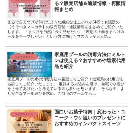
る？販売店舗＆通販情報・再販情
報まとめ
まるで自まつげが伸びたような繊細な仕上がりがSNSでも話題の
【うそつきマスカラ】の販売店舗・通販情報をまとめてご紹介いた
します。 「まつげを自然に長く見せたい」「理想の上向きまつげカ
ールをキープしたい」という方に向けたマスカラが大人気...
家庭用プールの消毒方法にミルト
ライフスタイル
ンは使える？おすすめや塩素代用
品も紹介
家庭用プールの水の消毒方法を厳選してご紹介！塩素系の代用方法
も詳しくご紹介いたします。 混雑する人込みを避け、自宅で水遊び
をさせてあげたいと考えている方も多いと思います。 そんな中、よ
り安全なプール遊びを求め、ご自宅のプールでも...
面白いお菓子特集｜変わった・ユ
ライフスタイル
ニーク・ウケ狙いのプレゼントに
おすすめのインパクトスイーツ