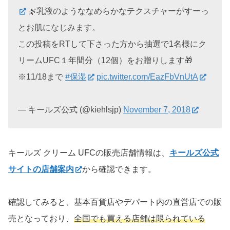
🌿乳液のようななめらかなテクスチャーがすーっ
とお肌になじみます。
この投稿をRTして下さった方から抽選で1名様にク
リームUFC１年間分（12個）をお贈りします🎁
※11/18まで
#保湿
pic.twitter.com/EazFbVnUtA
— キールズ公式 (@kiehlsjp)
November 7, 2018
キールズ クリーム UFCの販売店舗情報は、
キールズ公式
サイトの店舗案内
から確認できます。
確認してみると、基本百貨店やデパート内の直営店での販
売となっており、
全国でも買える店舗は限られている