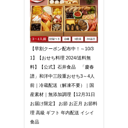
【早割クーポン配布中！～10/3
1】【おせち料理 2024/送料無
料】【公式】石井食品　「慶春
譜」和洋中三段重おせち3～4人
前｜冷蔵配送（解凍不要）｜国
産素材｜無添加調理【12月31日
お届け限定】 お節 お正月 お節料
理 高級 ギフト 年内配送 イシイ
食品