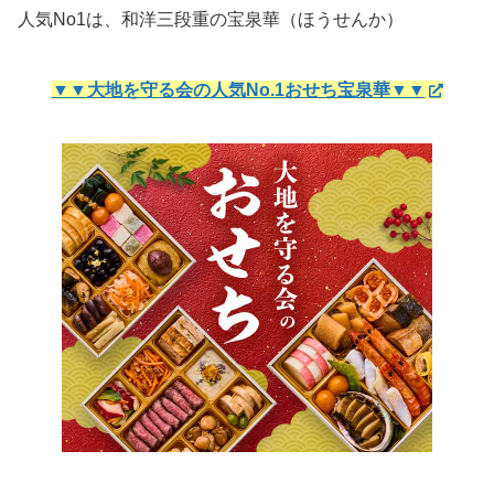
人気No1は、和洋三段重の宝泉華（ほうせんか）
▼▼大地を守る会の人気No.1おせち宝泉華▼▼