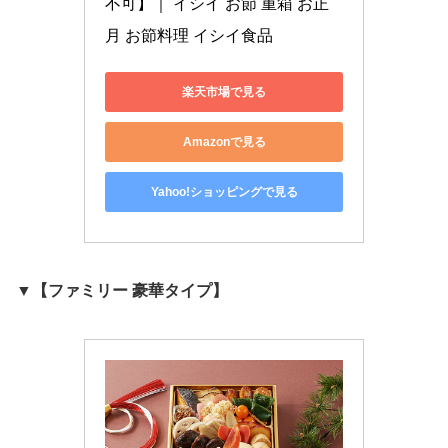
不可】｜ イシイ お節 重箱 お正
月 お節料理 イシイ食品
楽天市場で見る
Amazonで見る
Yahoo!ショッピングで見る
▼【ファミリー 豪華タイプ】