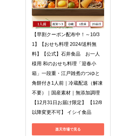
【早割クーポン配布中！～10/3
1】【おせち料理 2024/送料無
料】【公式】石井食品　お一人
様用 和のおせち料理「迎春小
箱」一段重・江戸雑煮のつゆと
角餅付き1人前｜冷蔵配送（解凍
不要）｜国産素材｜無添加調理
【12月31日お届け限定】 【12/8
以降変更不可】 イシイ食品
楽天市場で見る