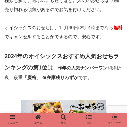
種類も多く、選ぶのにも迷うほど。人気のおせちは早期に
売り切れる傾向があるのでお気を付けください。
オイシックスのおせちは、11月30日(木)14時までなら
無料
でキャンセルすることができるので、安心です。
2024年のオイシックスおすすめ人気おせちラ
ンキングの第1位
は
、
昨年の人気ナンバーワン
和洋折
衷二段重
「慶梅」 ※在庫残りわずか
です。
メニュー
ホーム
検索
目次
サイドバー