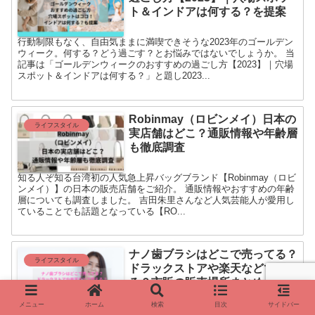
ト＆インドアは何する？を提案
行動制限もなく、自由気ままに満喫できそうな2023年のゴールデン
ウィーク。何する？どう過ごす？とお悩みではないでしょうか。 当
記事は「ゴールデンウィークのおすすめの過ごし方【2023】｜穴場
スポット＆インドアは何する？」と題し2023...
Robinmay（ロビンメイ）日本の
ライフスタイル
実店舗はどこ？通販情報や年齢層
も徹底調査
知る人ぞ知る台湾初の人気急上昇バッグブランド【Robinmay（ロビ
ンメイ）】の日本の販売店舗をご紹介。 通販情報やおすすめの年齢
層についても調査しました。 吉田朱里さんなど人気芸能人が愛用し
ていることでも話題となっている【RO...
ナノ歯ブラシはどこで売ってる？
ライフスタイル
ドラックストアや楽天などで買え
る？市販の販売場所まとめ
メニュー
ホーム
検索
目次
サイドバー
お口の健康、口腔環境を整える、驚きの力！超極細毛のナノ粒子歯