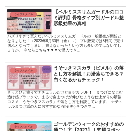
【ベルミススリムガードルの口コ
ライフスタイル
ミ評判】骨格タイプ別ガードル整
形級効果の真相
バズリすぎて買えないベルミススリムガードルの一般販売が開始と
なりました！（2023年6月30日（金）～） プレ販売では5日間で売り
切れとなってしまい、買えなかったという方も多いのではないでし
ょうか。 今ならこちら▼▼▼で購入でき...
うそつきマスカラ（ピメル）の落
ライフスタイル
とし方を解説！お湯落ちできる？
白くなるかもチェック！
さっとひと塗りでナチュラルだけど目ヂカラUP！ まつげになじむ
透け感ブラックで、まるで自まつげが伸びたような仕上がりの最強
コスメ「うそつきマスカラ」の落とし方を解説しています。 ナチュ
ラルまつげ派の人におすすめなPmel #うそつきマ...
ゴールデンウィークのおすすめの
ライフスタイル
過ごし方【2023】｜穴場スポッ