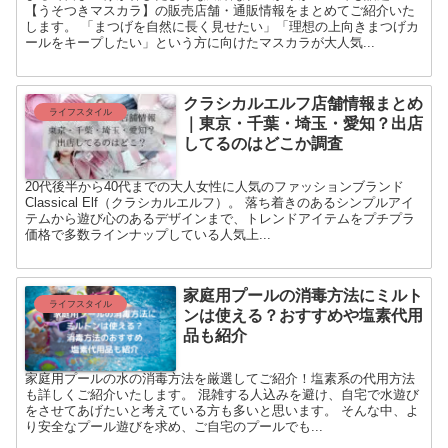
【うそつきマスカラ】の販売店舗・通販情報をまとめてご紹介いた
します。 「まつげを自然に長く見せたい」「理想の上向きまつげカ
ールをキープしたい」という方に向けたマスカラが大人気...
クラシカルエルフ店舗情報まとめ
ライフスタイル
｜東京・千葉・埼玉・愛知？出店
してるのはどこか調査
20代後半から40代までの大人女性に人気のファッションブランド
Classical Elf（クラシカルエルフ）。 落ち着きのあるシンプルアイ
テムから遊び心のあるデザインまで、トレンドアイテムをプチプラ
価格で多数ラインナップしている人気上...
家庭用プールの消毒方法にミルト
ライフスタイル
ンは使える？おすすめや塩素代用
品も紹介
家庭用プールの水の消毒方法を厳選してご紹介！塩素系の代用方法
も詳しくご紹介いたします。 混雑する人込みを避け、自宅で水遊び
をさせてあげたいと考えている方も多いと思います。 そんな中、よ
り安全なプール遊びを求め、ご自宅のプールでも...