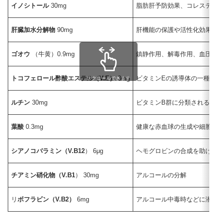
イノシトール
30mg
脂肪肝予防効果、コレステ
肝臓加水分解物
90mg
肝機能の保護や活性化効果
ゴオウ
（牛黄）0.9mg
鎮静作用、解毒作用、血圧
トコフェロール酢酸エステル（V.E）
3mg
ビタミンEの誘導体の一種
スクロールできます
ルチン
30mg
ビタミンB群に分類される
葉酸
0.3mg
健康な赤血球の生成や細胞
シアノコバラミン（V.B12
） 6μg
ヘモグロビンの合成を助ける
チアミン硝化物（V.B1
） 30mg
アルコールの分解
リ
ボフラビン（V.B2）
6mg
アルコール中毒時などに潜