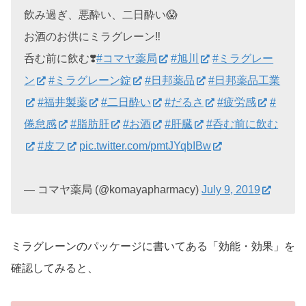
飲み過ぎ、悪酔い、二日酔い😱
お酒のお供にミラグレーン‼️
呑む前に飲む❣️
#コマヤ薬局
#旭川
#ミラグレー
ン
#ミラグレーン錠
#日邦薬品
#日邦薬品工業
#福井製薬
#二日酔い
#だるさ
#疲労感
#
倦怠感
#脂肪肝
#お酒
#肝臓
#呑む前に飲む
#皮フ
pic.twitter.com/pmtJYqbIBw
— コマヤ薬局 (@komayapharmacy)
July 9, 2019
ミラグレーンのパッケージに書いてある「効能・効果」を
確認してみると、