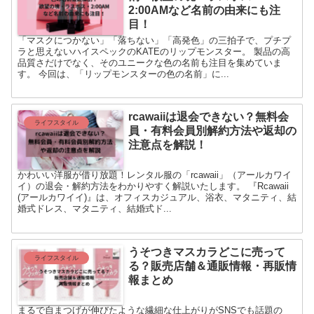
2:00AMなど名前の由来にも注
目！
「マスクにつかない」「落ちない」「高発色」の三拍子で、プチプ
ラと思えないハイスペックのKATEのリップモンスター。 製品の高
品質さだけでなく、そのユニークな色の名前も注目を集めていま
す。 今回は、「リップモンスターの色の名前」に...
rcawaiiは退会できない？無料会
ライフスタイル
員・有料会員別解約方法や返却の
注意点を解説！
かわいい洋服が借り放題！レンタル服の「rcawaii」（アールカワイ
イ）の退会・解約方法をわかりやすく解説いたします。 『Rcawaii
(アールカワイイ)』は、オフィスカジュアル、浴衣、マタニティ、結
婚式ドレス、マタニティ、結婚式ド...
うそつきマスカラどこに売って
ライフスタイル
る？販売店舗＆通販情報・再販情
報まとめ
まるで自まつげが伸びたような繊細な仕上がりがSNSでも話題の